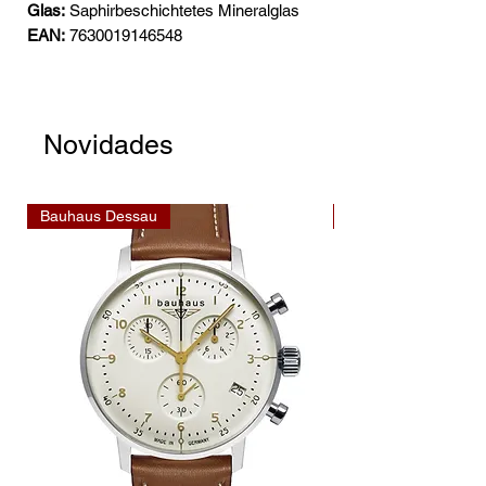
Glas:
Saphirbeschichtetes Mineralglas
EAN:
7630019146548
Novidades
Bauhaus Dessau
Bauhaus Dessau