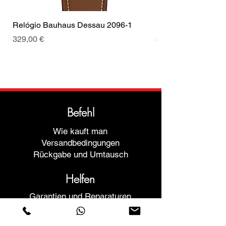
Relógio Bauhaus Dessau 2096-1
Relógio Bauhaus D
Preis
Preis
329,00 €
499,00 €
Befehl
Wie kauft man
Versandbedingungen
Rückgabe und Umtausch
Helfen
Garantien und Reparaturen
Planen Sie ein Meeting
Kaufen Sie mit Vertrauen