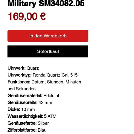
Military SM34082.05
Preis
169,00 €
In den Warenkorb
Sofortkauf
Uhrwerk:
Quarz
Uhrwerktyp:
Ronda Quartz Cal. 515
Funktionen:
Datum, Stunden, Minuten
und Sekunden
Gehäusematerial:
Edelstahl
Gehäusebreite:
42 mm
Dicke:
10 mm
Wasserdichtigkeit: 5
ATM
Gehäusefarbe:
Silber
Zifferblattfarbe:
Blau