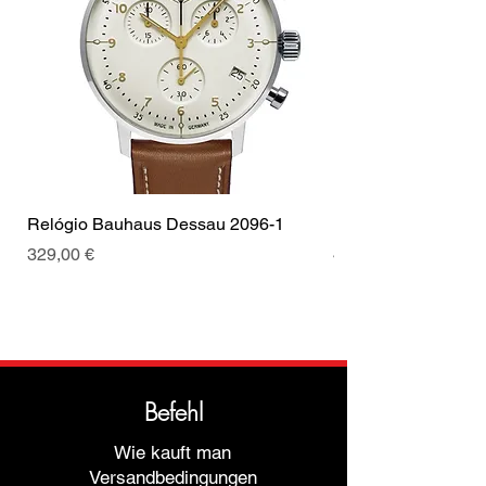
Tipo de Fecho
Fecho
Rubis
1
puxar
dobrável
Cor da fivela
Prata
Relógio Bauhaus Dessau 2096-1
Relógio Bauhaus D
Preis
Preis
329,00 €
499,00 €
Befehl
Wie kauft man
Versandbedingungen