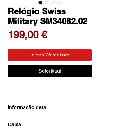
Relógio Swiss
Military SM34082.02
Preis
199,00 €
In den Warenkorb
Sofortkauf
Informação geral
Ean
7630019146494
Caixa
Marca
Swiss Military