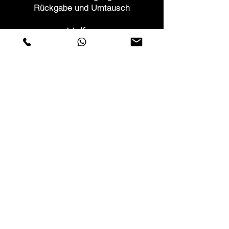
Rückgabe und Umtausch
Helfen
Garantien und Reparaturen
Planen Sie ein Meeting
Kaufen Sie mit Vertrauen
F.a.q.
Wer wir sind
Über uns
Datenschutzerklärung
Geschäftsbedingungen
Cookies-Richtlinie
Geschäfte
Contactos
Rua Vera Cruz nº54