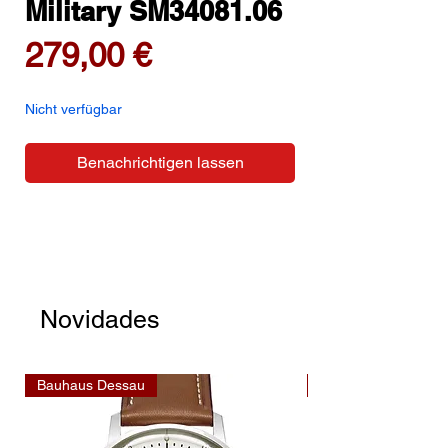
Military SM34081.06
Preis
279,00 €
Nicht verfügbar
Benachrichtigen lassen
Novidades
Bauhaus Dessau
Bauhaus Dessau