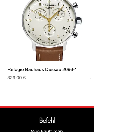
Relógio Bauhaus Dessau 2096-1
Relógio Bauhaus D
Preis
Preis
329,00 €
499,00 €
Befehl
Wie kauft man