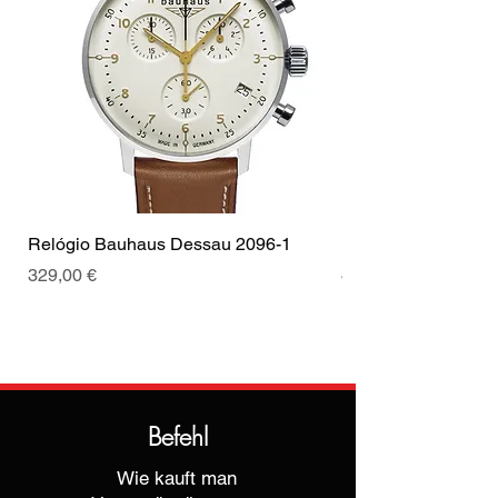
Coroa
Coroa de
Tipo de Fecho
Fecho
puxar
Cor da fivela
Prata
Relógio Bauhaus Dessau 2096-1
Relógio Bauhaus D
Preis
Preis
329,00 €
499,00 €
Befehl
Wie kauft man