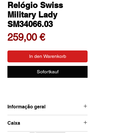
Relógio Swiss
Military Lady
SM34066.03
Preis
259,00 €
In den Warenkorb
Sofortkauf
Informação geral
Ean
7630019133388
Caixa