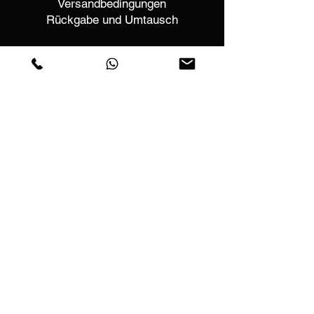
Versandbedingungen
Rückgabe und Umtausch
Helfen
Garantien und Reparaturen
Planen Sie ein Meeting
Kaufen Sie mit Vertrauen
F.a.q.
Wer wir sind
Über uns
Datenschutzerklärung
Geschäftsbedingungen
Cookies-Richtlinie
Geschäfte
Contactos