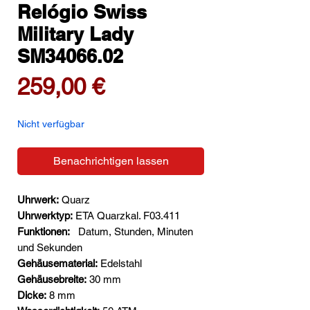
Relógio Swiss
Military Lady
SM34066.02
Preis
259,00 €
Nicht verfügbar
Benachrichtigen lassen
Uhrwerk:
Quarz
Uhrwerktyp:
ETA Quarzkal. F03.411
Funktionen:
Datum, Stunden, Minuten
und Sekunden
Gehäusematerial:
Edelstahl
Gehäusebreite:
30 mm
Dicke:
8 mm