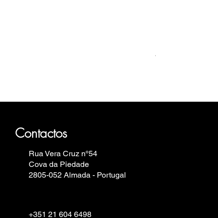
Relógio Bauhaus
Preis
499,00 €
haus, Fortis, Iron Annie, Vostok
elin.
Contactos
Rua Vera Cruz nº54
Cova da Piedade
2805-052 Almada - Portugal
+351 21 604 6498