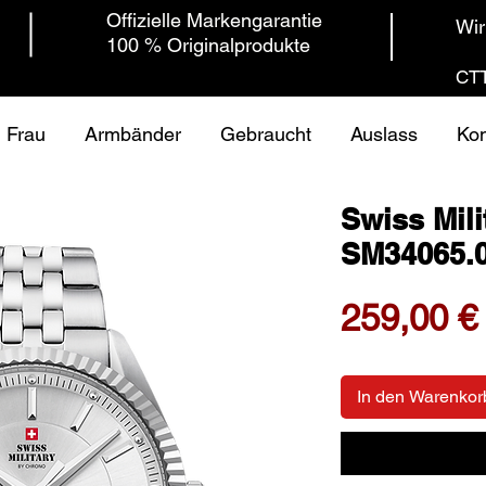
Offizielle Markengarantie
Wir
100 % Originalprodukte
CTT
Frau
Armbänder
Gebraucht
Auslass
Kon
Swiss Mil
SM34065.
259,00 €
In den Warenkor