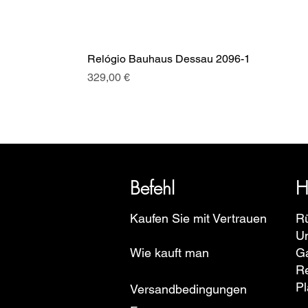
Relógio Bauhaus Dessau 2096-1
Preis
329,00 €
SRI blickt auf eine über 20-jäh
Euro
Befehl
H
Kaufen Sie mit Vertrauen
R
U
Wie kauft man
Ga
R
Pl
Versandbedingungen