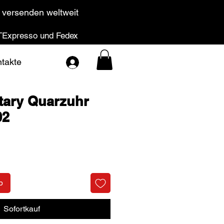
 versenden weltweit
Expresso und Fedex
takte
itary Quarzuhr
02
Preis
b
Sofortkauf