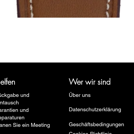
Schnellansicht
rige Geschichte zurück und vertritt mehrere Uhrenmarken wie Bau
pe, Ruhla, Martin Braun, Swiss Military, Sturmanskie und Zepp
elfen
Wer wir sind
ückgabe und
Über uns
mtausch
Datenschutzerklärung
rantien und
eparaturen
Geschäftsbedingungen
anen Sie ein Meeting
Cookies-Richtlinie