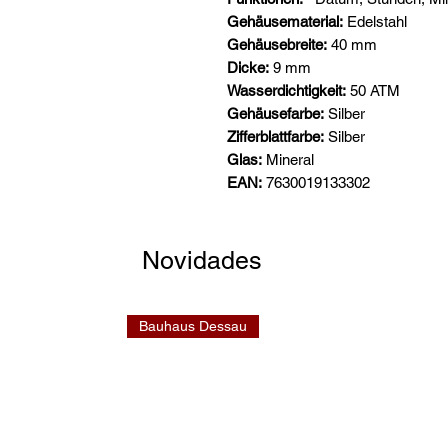
Gehäusematerial:
Edelstahl
Gehäusebreite:
40 mm
Dicke:
9 mm
Wasserdichtigkeit:
50 ATM
Gehäusefarbe:
Silber
Zifferblattfarbe:
Silber
Glas:
Mineral
EAN:
7630019133302
Novidades
Bauhaus Dessau