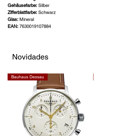
Gehäusefarbe:
Silber
Zifferblattfarbe:
Schwarz
Glas:
Mineral
EAN:
7630019107884
Novidades
Bauhaus Dessau
Bauhaus Dessau