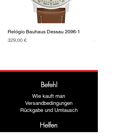
Relógio Bauhaus Dessau 2096-1
Relógio Bauhaus D
Preis
Preis
329,00 €
499,00 €
Befehl
Wie kauft man
Versandbedingungen
Rückgabe und Umtausch
Helfen
Garantien und Reparaturen