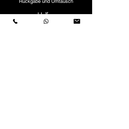
Rückgabe und Umtausch
Helfen
Garantien und Reparaturen
Planen Sie ein Meeting
Kaufen Sie mit Vertrauen
F.a.q.
Wer wir sind
Über uns
Datenschutzerklärung
Geschäftsbedingungen
Cookies-Richtlinie
Geschäfte
Contactos
Rua Vera Cruz nº54
Cova da Piedade