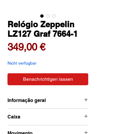
Relógio Zeppelin
LZ127 Graf 7664-1
Preis
349,00 €
Nicht verfügbar
Benachrichtigen lassen
Informação geral
Ean
4041338090758
Caixa
Marca
Zeppelin
Código de caixa
7664-1
Movimento