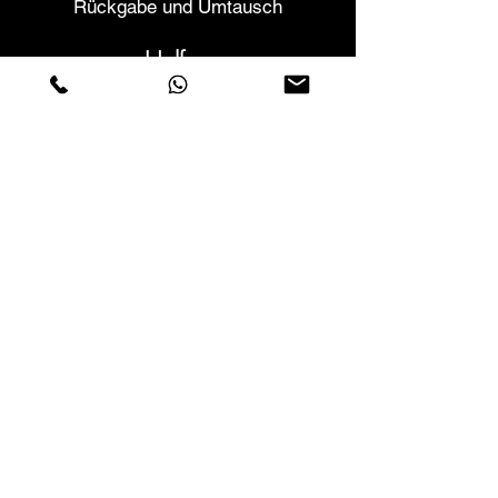
Rückgabe und Umtausch
Helfen
Garantien und Reparaturen
Planen Sie ein Meeting
Kaufen Sie mit Vertrauen
F.a.q.
Wer wir sind
Über uns
Datenschutzerklärung
Geschäftsbedingungen
Cookies-Richtlinie
Geschäfte
Contactos
Rua Vera Cruz nº54