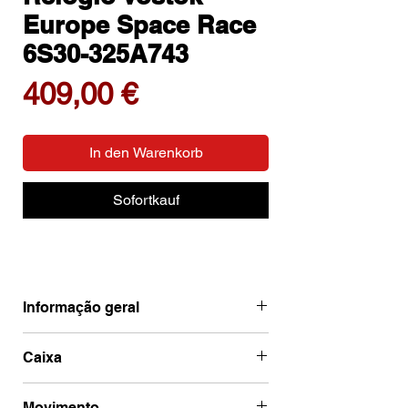
Europe Space Race
6S30-325A743
Preis
409,00 €
In den Warenkorb
Sofortkauf
Informação geral
Ean
4260703063436
Caixa
Marca
Vostok Europe
Código de caixa
6S30-
Movimento