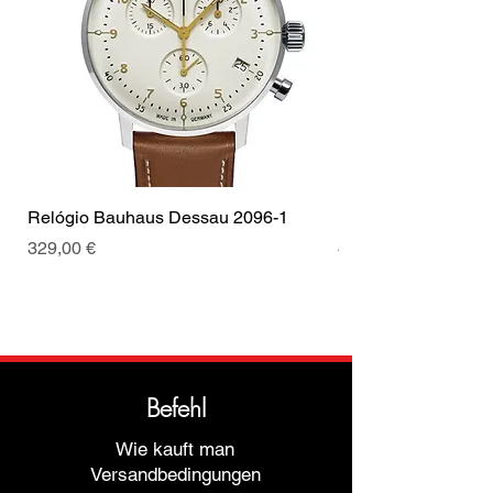
Cronógrafo
segundos
Coroa
Coroa de
Cor da fivela
Prata
puxar
Relógio Bauhaus Dessau 2096-1
Relógio Bauhaus D
Preis
Preis
329,00 €
499,00 €
Befehl
Wie kauft man
Versandbedingungen