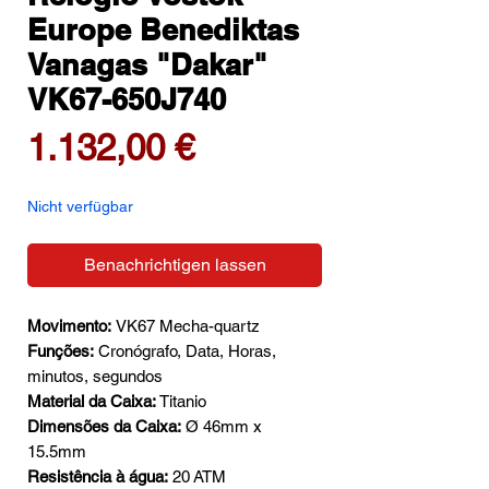
Europe Benediktas
Vanagas "Dakar"
VK67-650J740
Preis
1.132,00 €
Nicht verfügbar
Benachrichtigen lassen
Movimento:
VK67 Mecha-quartz
Funções:
Cronógrafo, Data, Horas,
minutos, segundos
Material da Caixa:
Titanio
Dimensões da Caixa:
Ø 46mm x
15.5mm
Resistência à água:
20 ATM