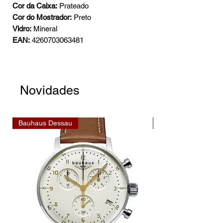
Cor da Caixa:
Prateado
Cor do Mostrador:
Preto
Vidro:
Mineral
EAN:
4260703063481
Novidades
Bauhaus Dessau
Bauhaus Dessau