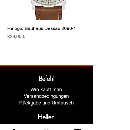
Relógio Bauhaus Dessau 2096-1
Relógio Bauhaus D
Preis
Preis
329,00 €
499,00 €
Befehl
Wie kauft man
Versandbedingungen
Rückgabe und Umtausch
Helfen
Garantien und Reparaturen