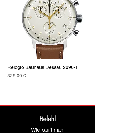
Tipo de Fecho
Fecho
Coroa
Coroa de
puxar
Cor da fivela
Prata
Relógio Bauhaus Dessau 2096-1
Relógio Bauhaus D
Preis
Preis
329,00 €
499,00 €
Befehl
Wie kauft man