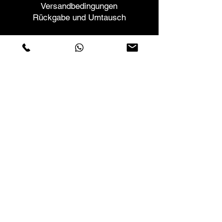
Versandbedingungen
Rückgabe und Umtausch
Helfen
Garantien und Reparaturen
Planen Sie ein Meeting
Kaufen Sie mit Vertrauen
F.a.q.
Wer wir sind
Über uns
Datenschutzerklärung
Geschäftsbedingungen
Cookies-Richtlinie
Geschäfte
Contactos