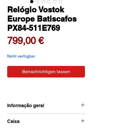
Relógio Vostok
Europe Batiscafos
PX84-511E769
Preis
799,00 €
Nicht verfügbar
Benachrichtigen lassen
Informação geral
Ean
4260703063931
Caixa