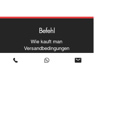
Befehl
Wie kauft man
Versandbedingungen
Rückgabe und Umtausch
Helfen
Garantien und Reparaturen
Planen Sie ein Meeting
Kaufen Sie mit Vertrauen
F.a.q.
Wer wir sind
Über uns