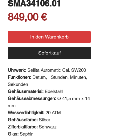
SMA34106.01
Preis
849,00 €
In den Warenkorb
Sofortkauf
Uhrwerk:
Sellita Automatic Cal. SW200
Funktionen:
Datum,
Stunden, Minuten,
Sekunden
Gehäusematerial:
Edelstahl
Gehäuseabmessungen:
Ø 41,5 mm x 14
mm
Wasserdichtigkeit:
20 ATM
Gehäusefarbe:
Silber
Zifferblattfarbe:
Schwarz
Glas:
Saphir