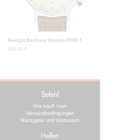
Coroa
Coroa de puxar
Cor das costuras
Sem
costuras
Tipo de Fecho
Fecho
Relógio Bauhaus Dessau 2096-1
Relógio Bauhaus D
Cor da fivela
Prata
Preis
Preis
329,00 €
499,00 €
Befehl
Wie kauft man
Versandbedingungen
Rückgabe und Umtausch
Helfen