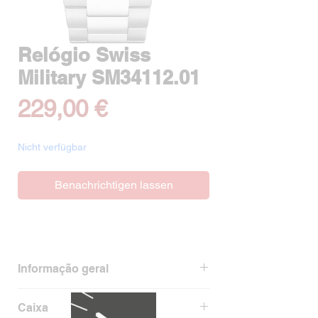
Relógio Swiss
Military SM34112.01
Preis
229,00 €
Nicht verfügbar
Benachrichtigen lassen
Informação geral
Ean
7630701202378
Caixa