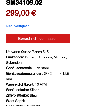
SM34109.02
Preis
299,00 €
Nicht verfügbar
Benachrichtigen lassen
Uhrwerk:
Quarz Ronda 515
Funktionen:
Datum,
Stunden, Minuten,
Sekunden
Gehäusematerial:
Edelstahl
Gehäuseabmessungen:
Ø 42 mm x 12,5
mm
Wasserdichtigkeit:
10 ATM
Gehäusefarbe:
Silber
Zifferblattfarbe:
Blau
Glas:
Saphir