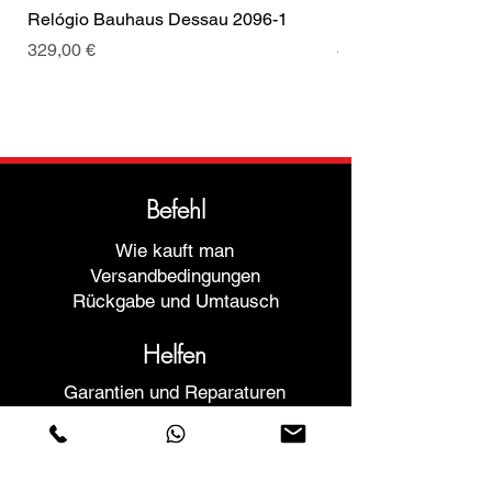
Relógio Bauhaus Dessau 2096-1
Relógio Bauhaus D
Preis
Preis
329,00 €
499,00 €
Befehl
Wie kauft man
Versandbedingungen
Rückgabe und Umtausch
Helfen
Garantien und Reparaturen
Planen Sie ein Meeting
Kaufen Sie mit Vertrauen
F.a.q.