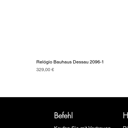
Relógio Bauhaus Dessau 2096-1
Preis
329,00 €
SRI blickt auf eine über 20-jäh
Euro
Befehl
H