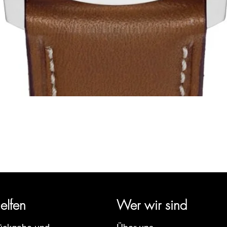
Schnellansicht
rige Geschichte zurück und vertritt mehrere Uhrenmarken wie Bau
pe, Ruhla, Martin Braun, Swiss Military, Sturmanskie und Zepp
elfen
Wer wir sind