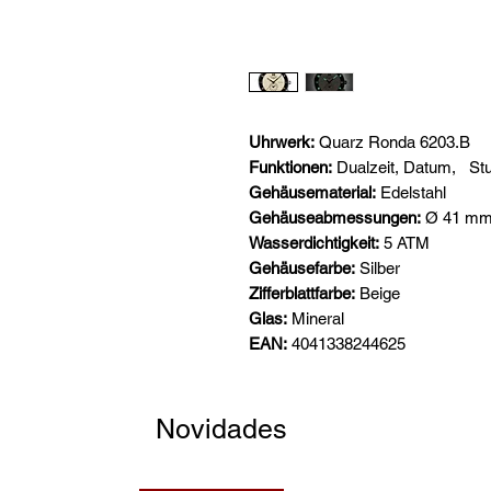
Uhrwerk:
Quarz Ronda 6203.B
Funktionen:
Dualzeit, Datum,
Stu
Gehäusematerial:
Edelstahl
Gehäuseabmessungen:
Ø 41 mm
Wasserdichtigkeit:
5 ATM
Gehäusefarbe:
Silber
Zifferblattfarbe:
Beige
Glas:
Mineral
EAN:
4041338244625
Novidades