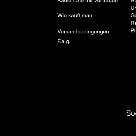
Kaufen Sie mit Vertrauen
R
U
Wie kauft man
Ga
R
Pl
Versandbedingungen
F.a.q.
So