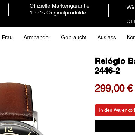
Offizielle Markengarantie
Wir
100 % Originalprodukte
CTT
Frau
Armbänder
Gebraucht
Auslass
Kon
Relógio B
2446-2
299,00 €
In den Warenkor