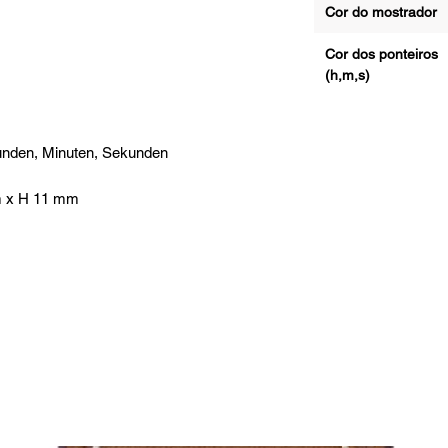
Cor do mostrador
Cor dos ponteiros
(h,m,s)
nden, Minuten, Sekunden
 x H 11 mm