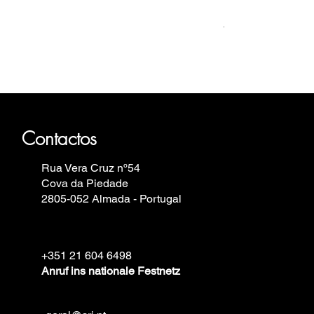
Relógio Bauhaus
Preis
499,00 €
haus, Fortis, Iron Annie, Vostok
elin.
Contactos
Rua Vera Cruz nº54
Cova da Piedade
2805-052 Almada - Portugal
+351 21 604 6498
Anruf ins nationale Festnetz