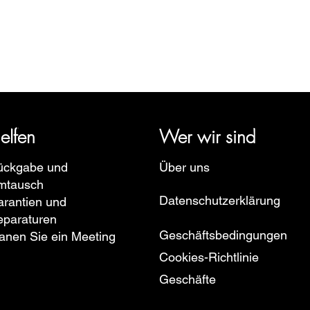
Schnellansicht
rige Geschichte zurück und vertritt mehrere Uhrenmarken wie Bau
pe, Ruhla, Martin Braun, Swiss Military, Sturmanskie und Zepp
elfen
Wer wir sind
ückgabe und
Über uns
mtausch
Datenschutzerklärung
rantien und
eparaturen
Geschäftsbedingungen
anen Sie ein Meeting
Cookies-Richtlinie
Geschäfte