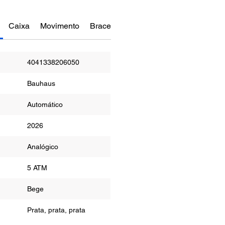
Caixa
Movimento
Bracelete
Funções
Manual do re
4041338206050
Bauhaus
Automático
2026
or
Analógico
ua
5 ATM
r
Bege
Prata, prata, prata