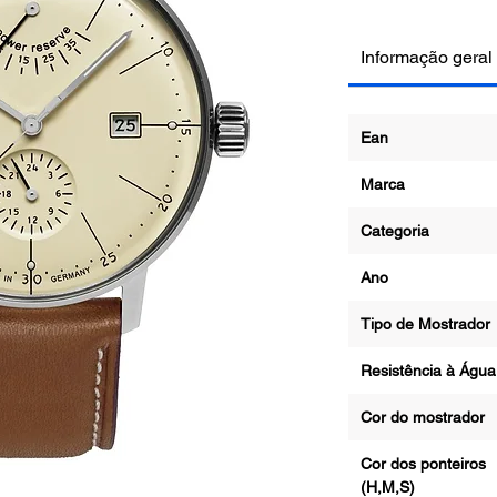
Informação geral
Ean
Marca
Categoria
Ano
Tipo de Mostrad
Resistência à Ág
Cor do mostrado
Cor dos ponteiros
(H,M,S)