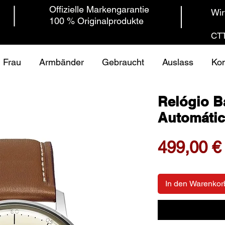
Offizielle Markengarantie
Wir
100 % Originalprodukte
CTT
Frau
Armbänder
Gebraucht
Auslass
Kon
Relógio 
Automátic
499,00 €
In den Warenkor