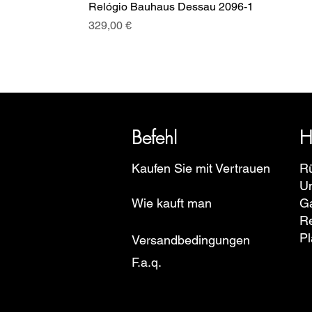
Relógio Bauhaus Dessau 2096-1
Preis
329,00 €
SRI blickt auf eine über 20-jäh
Euro
Befehl
H
Kaufen Sie mit Vertrauen
R
U
Wie kauft man
Ga
R
Pl
Versandbedingungen
F.a.q.