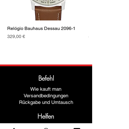
Relógio Bauhaus Dessau 2096-1
Relógio Bauhaus D
Preis
Preis
329,00 €
499,00 €
Befehl
Wie kauft man
Versandbedingungen
Rückgabe und Umtausch
Helfen
Garantien und Reparaturen