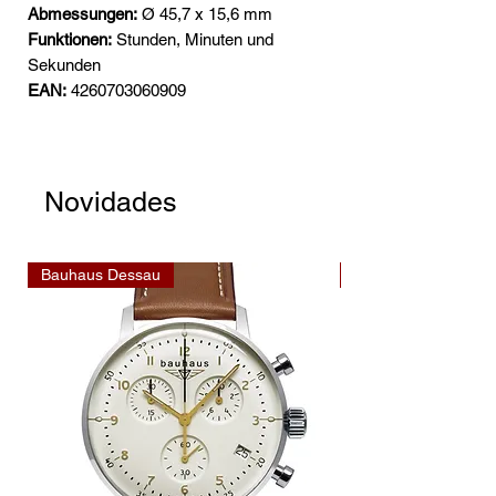
Abmessungen:
Ø 45,7 x 15,6 mm
Funktionen:
Stunden, Minuten und
Sekunden
EAN:
4260703060909
Novidades
Bauhaus Dessau
Bauhaus Dessau