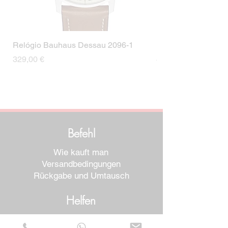
Relógio Bauhaus Dessau 2096-1
Relógio Bauhaus D
Preis
Preis
329,00 €
499,00 €
Befehl
Wie kauft man
Versandbedingungen
Rückgabe und Umtausch
Helfen
Garantien und Reparaturen