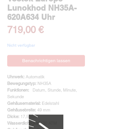
Lunokhod NH35A-
620A634 Uhr
Preis
719,00 €
Nicht verfügbar
Benachrichtigen lassen
Uhrwerk:
Automatik
Bewegungstyp:
NH35A
Funktionen:
Datum, Stunde, Minute,
Sekunde
Gehäusematerial:
Edelstahl
Gehäusebreite:
49 mm
Dicke:
17,5 mm
Wasserdichtigkeit:
30 ATM