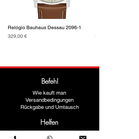
Relógio Bauhaus Dessau 2096-1
Relógio Bauhaus D
Preis
Preis
329,00 €
499,00 €
Befehl
Wie kauft man
Versandbedingungen
Rückgabe und Umtausch
Helfen
Garantien und Reparaturen