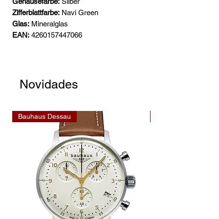
Gehäusefarbe:
Silber
Zifferblattfarbe:
Navi Green
Glas:
Mineralglas
EAN:
4260157447066
Novidades
Bauhaus Dessau
Bauhaus Dessau