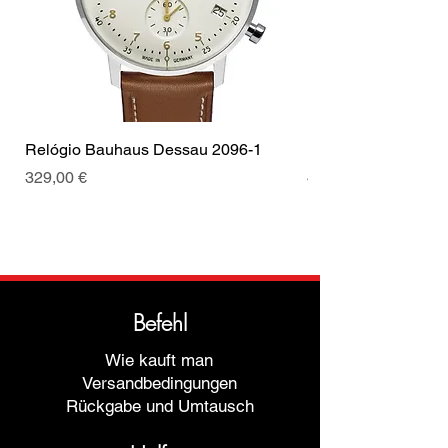
Relógio Bauhaus Dessau 2096-1
Relógio Bauhaus D
Preis
Preis
329,00 €
499,00 €
Befehl
Wie kauft man
Versandbedingungen
Rückgabe und Umtausch