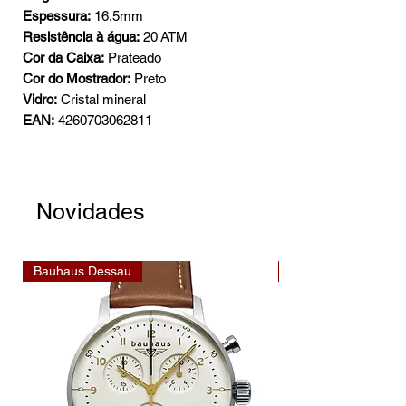
Espessura:
16.5mm
Resistência à água:
20 ATM
Cor da Caixa:
Prateado
Cor do Mostrador:
Preto
Vidro:
Cristal mineral
EAN:
4260703062811
Novidades
Bauhaus Dessau
Bauhaus Dessau