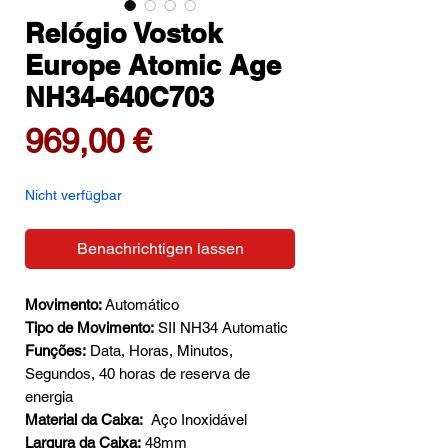
Relógio Vostok
Europe Atomic Age
NH34-640C703
Preis
969,00 €
Nicht verfügbar
Benachrichtigen lassen
Movimento:
Automático
Tipo de Movimento:
SII NH34 Automatic
Funções:
Data, Horas, Minutos,
Segundos, 40 horas de reserva de
energia
Material da Caixa:
Aço Inoxidável
Largura da Caixa:
48mm