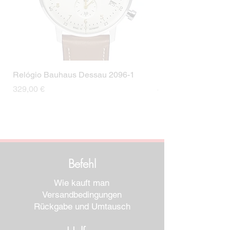
Relógio Bauhaus Dessau 2096-1
Relógio Bauhaus D
Preis
Preis
329,00 €
499,00 €
Befehl
Wie kauft man
Versandbedingungen
Rückgabe und Umtausch