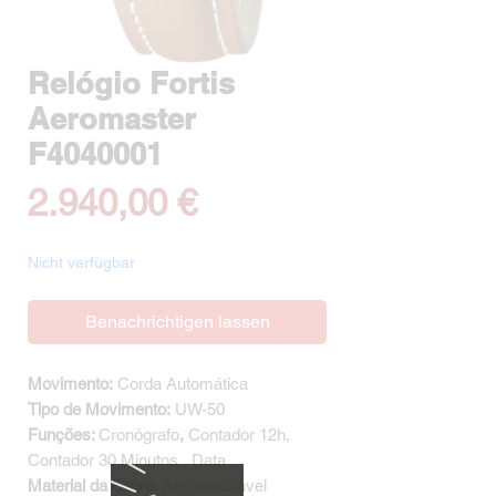
Relógio Fortis
Aeromaster
F4040001
Preis
2.940,00 €
Nicht verfügbar
Benachrichtigen lassen
Movimento:
Corda Automática
Tipo de Movimento:
UW-50
Funções:
Cronógrafo
,
Contador 12h,
Contador 30 Minutos , Data
Material da Caixa:
Aço inoxidável