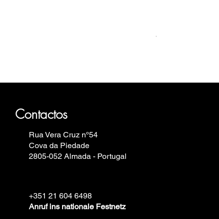
Relógio Bauhaus
Preis
499,00 €
haus, Fortis, Iron Annie, Vostok
elin.
Contactos
Rua Vera Cruz nº54
Cova da Piedade
2805-052 Almada - Portugal
+351 21 604 6498
Anruf ins nationale Festnetz