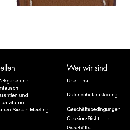
Schnellansicht
rige Geschichte zurück und vertritt mehrere Uhrenmarken wie Bau
pe, Ruhla, Martin Braun, Swiss Military, Sturmanskie und Zepp
elfen
Wer wir sind
ückgabe und
Über uns
mtausch
Datenschutzerklärung
rantien und
eparaturen
Geschäftsbedingungen
anen Sie ein Meeting
Cookies-Richtlinie
Geschäfte