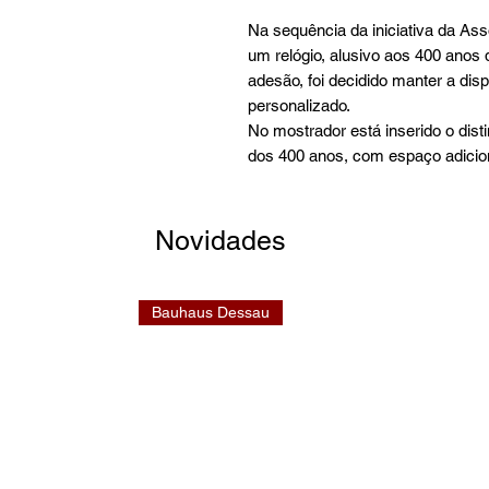
Na sequência da iniciativa da As
um relógio, alusivo aos 400 anos 
adesão, foi decidido manter a dis
personalizado.
No mostrador está inserido o disti
dos 400 anos, com espaço adicion
Novidades
Bauhaus Dessau