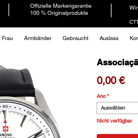
Offizielle Markengarantie
Wir
100 % Originalprodukte
CTT
Frau
Armbänder
Gebraucht
Auslass
Kon
Associaçã
Pre
0,00 €
Ano
*
Auswählen
Nicht verfügbar