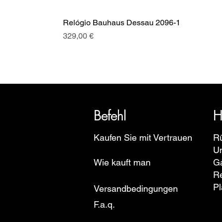
Relógio Bauhaus Dessau 2096-1
Preis
329,00 €
SRI blickt auf eine über 20-jäh
Euro
Befehl
H
Kaufen Sie mit Vertrauen
R
U
Wie kauft man
Ga
R
Pl
Versandbedingungen
F.a.q.