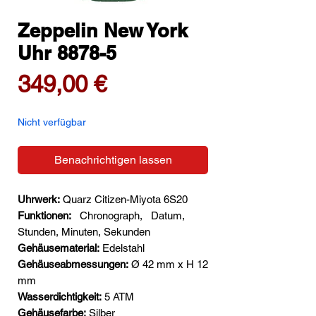
Zeppelin New York
Uhr 8878-5
Preis
349,00 €
Nicht verfügbar
Benachrichtigen lassen
Uhrwerk:
Quarz Citizen-Miyota 6S20
Funktionen:
Chronograph,
Datum,
Stunden, Minuten, Sekunden
Gehäusematerial:
Edelstahl
Gehäuseabmessungen:
Ø 42 mm x H 12
mm
Wasserdichtigkeit:
5 ATM
Gehäusefarbe:
Silber