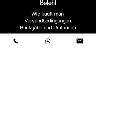
Befehl
Wie kauft man
Versandbedingungen
Rückgabe und Umtausch
Helfen
Garantien und Reparaturen
Planen Sie ein Meeting
Kaufen Sie mit Vertrauen
F.a.q.
Wer wir sind
Über uns
Datenschutzerklärung
Geschäftsbedingungen
Cookies-Richtlinie
Geschäfte