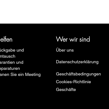
rige Geschichte zurück und vertritt mehrere Uhrenmarken wie Bau
pe, Ruhla, Martin Braun, Swiss Military, Sturmanskie und Zepp
elfen
Wer wir sind
ückgabe und
Über uns
mtausch
Datenschutzerklärung
rantien und
eparaturen
Geschäftsbedingungen
anen Sie ein Meeting
Cookies-Richtlinie
Geschäfte