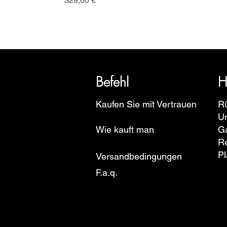
329,00 €
SRI blickt auf eine über 20-jäh
Euro
Befehl
H
Kaufen Sie mit Vertrauen
R
U
Wie kauft man
Ga
R
Pl
Versandbedingungen
F.a.q.