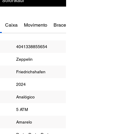
Sofortkauf
Caixa
Movimento
Bracelete
Funções
Manual do Re
4041338855654
Zeppelin
Friedrichshafen
2024
or
Analógico
ua
5 ATM
r
Amarelo