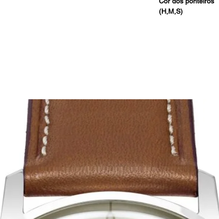
Cor dos ponteiros
(H,M,S)