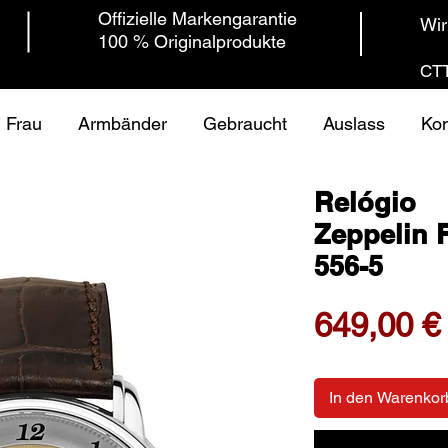
Offizielle Markengarantie
Wir
100 % Originalprodukte
CTT
Frau
Armbänder
Gebraucht
Auslass
Kon
Relógio
Zeppelin 
556-5
649,00 €
In den Warenkor