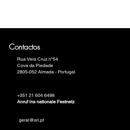
499,00 €
haus, Fortis, Iron Annie, Vostok
elin.
Contactos
Rua Vera Cruz nº54
Cova da Piedade
2805-052 Almada - Portugal
+351 21 604 6498
Anruf ins nationale Festnetz
geral@sri.pt