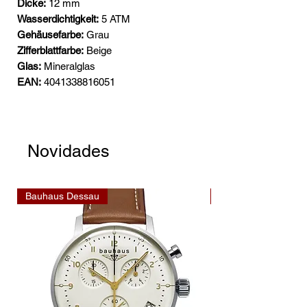
Dicke:
12 mm
Wasserdichtigkeit:
5 ATM
Gehäusefarbe:
Grau
Zifferblattfarbe:
Beige
Glas:
Mineralglas
EAN:
4041338816051
Novidades
Bauhaus Dessau
Bauhaus Dessau