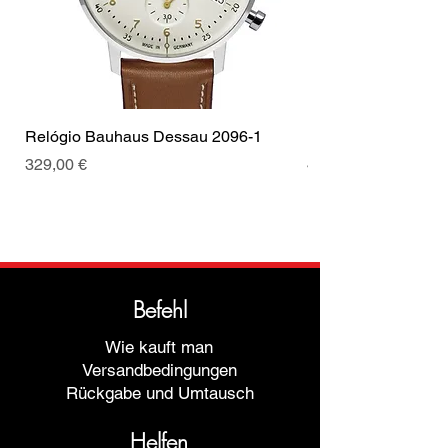
Relógio Bauhaus Dessau 2096-1
Relógio Bauhaus D
Preis
Preis
329,00 €
499,00 €
Befehl
Wie kauft man
Versandbedingungen
Rückgabe und Umtausch
Helfen