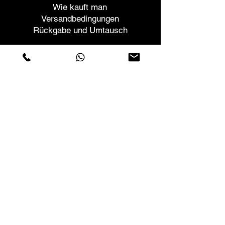
Wie kauft man
Versandbedingungen
Rückgabe und Umtausch
Helfen
Garantien und Reparaturen
Planen Sie ein Meeting
Kaufen Sie mit Vertrauen
F.a.q.
Wer wir sind
Über uns
Datenschutzerklärung
Geschäftsbedingungen
Cookies-Richtlinie
Geschäfte
Contactos