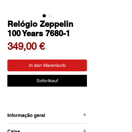
Relógio Zeppelin
100 Years 7680-1
Preis
349,00 €
In den Warenkorb
Sofortkauf
Informação geral
Ean
4041338768015
Caixa