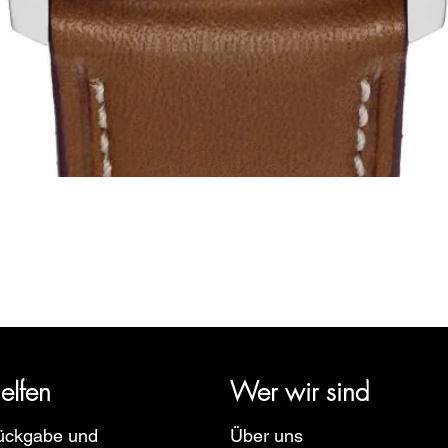
Schnellansicht
rige Geschichte zurück und vertritt mehrere Uhrenmarken wie Bau
pe, Ruhla, Martin Braun, Swiss Military, Sturmanskie und Zepp
elfen
Wer wir sind
ückgabe und
Über uns