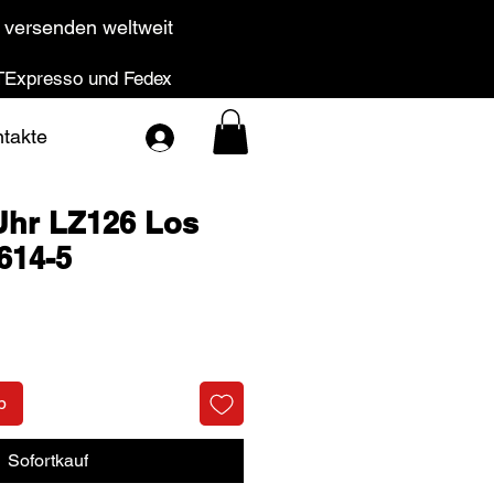
 versenden weltweit
Expresso und Fedex
takte
Uhr LZ126 Los
614-5
Preis
b
Sofortkauf