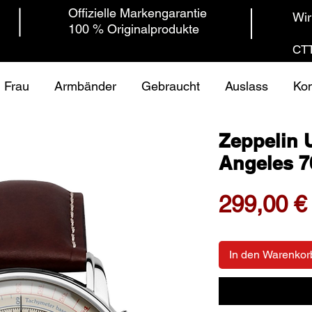
Offizielle Markengarantie
Wir
100 % Originalprodukte
CTT
Frau
Armbänder
Gebraucht
Auslass
Kon
Zeppelin 
Angeles 7
299,00 €
In den Warenkor