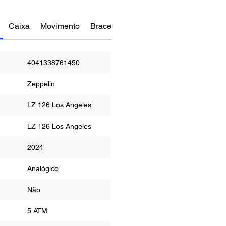
Caixa
Movimento
Bracelete
Funções
Manual do re
4041338761450
Zeppelin
LZ 126 Los Angeles
LZ 126 Los Angeles
2024
Analógico
Não
a
5 ATM