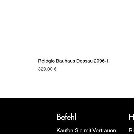
Relógio Bauhaus Dessau 2096-1
Preis
329,00 €
SRI blickt auf eine über 20-jäh
Euro
Befehl
H
Kaufen Sie mit Vertrauen
R