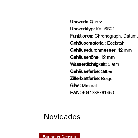
Uhrwerk:
Quarz
Uhrwerktyp:
Kal. 6S21
Funktionen:
Chronograph, Datum,
Gehäusematerial:
Edelstahl
Gehäusedurchmesser:
42 mm
Gehäusehöhe:
12 mm
Wasserdichtigkeit:
5 atm
Gehäusefarbe:
Silber
Zifferblattfarbe:
Beige
Glas:
Mineral
EAN:
4041338761450
Novidades
Bauhaus Dessau