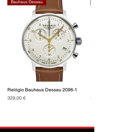
Bauhaus Dessau
Bauhaus Dessau
Relógio Bauhaus Dessau 2096-1
Relógio Bauhaus D
Preis
Preis
329,00 €
499,00 €