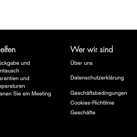
rige Geschichte zurück und vertritt mehrere Uhrenmarken wie Bau
pe, Ruhla, Martin Braun, Swiss Military, Sturmanskie und Zepp
elfen
Wer wir sind
ückgabe und
Über uns
mtausch
Datenschutzerklärung
rantien und
eparaturen
Geschäftsbedingungen
anen Sie ein Meeting
Cookies-Richtlinie
Geschäfte