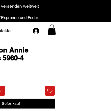
 versenden weltweit
Expresso und Fedex
takte
ron Annie
 5960-4
Preis
b
Sofortkauf