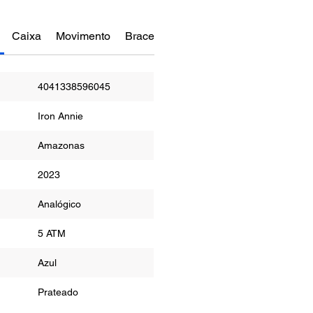
Caixa
Movimento
Bracelete
Funções
4041338596045
Iron Annie
Amazonas
2023
or
Analógico
ua
5 ATM
r
Azul
Prateado