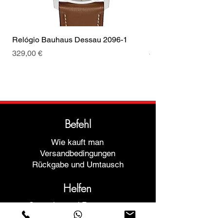
Relógio Bauhaus Dessau 2096-1
Relógio Bauhaus D
Preis
Preis
329,00 €
499,00 €
Befehl
Wie kauft man
Versandbedingungen
Rückgabe und Umtausch
Helfen
Garantien und Reparaturen