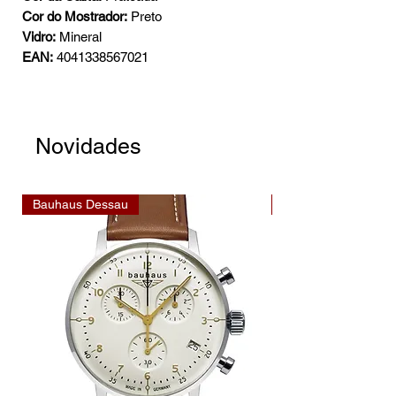
Cor do Mostrador:
Preto
Vidro:
Mineral
EAN:
4041338567021
Novidades
Bauhaus Dessau
Bauhaus Dessau