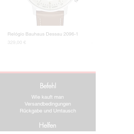
Relógio Bauhaus Dessau 2096-1
Relógio Bauhaus D
Preis
Preis
329,00 €
499,00 €
Befehl
Wie kauft man
Versandbedingungen
Rückgabe und Umtausch
Helfen