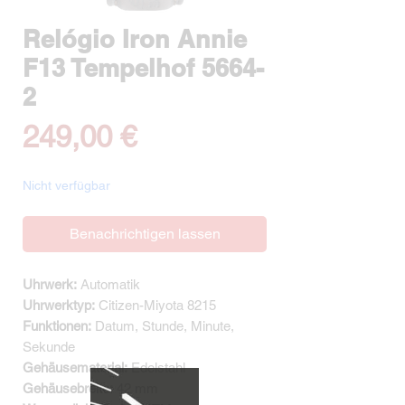
Relógio Iron Annie
F13 Tempelhof 5664-
2
Preis
249,00 €
Nicht verfügbar
Benachrichtigen lassen
Uhrwerk:
Automatik
Uhrwerktyp:
Citizen-Miyota 8215
Funktionen:
Datum, Stunde, Minute,
Sekunde
Gehäusematerial:
Edelstahl
Gehäusebreite:
42 mm