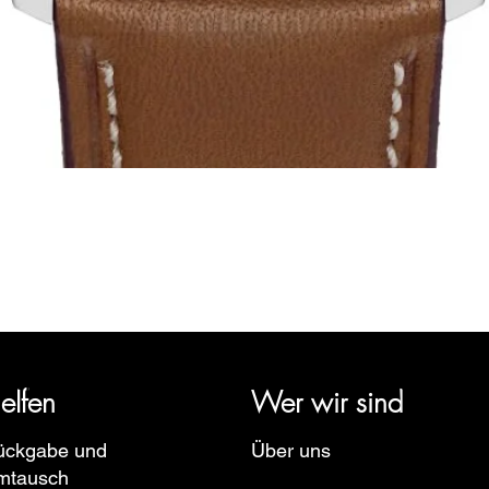
Schnellansicht
rige Geschichte zurück und vertritt mehrere Uhrenmarken wie Bau
pe, Ruhla, Martin Braun, Swiss Military, Sturmanskie und Zepp
elfen
Wer wir sind
ückgabe und
Über uns
mtausch