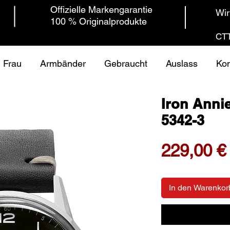
Offizielle Markengarantie
Wir
100 % Originalprodukte
CTT
Frau
Armbänder
Gebraucht
Auslass
Kon
Iron Anni
5342-3
229,00 €
In den Warenkor