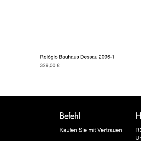
Relógio Bauhaus Dessau 2096-1
Preis
329,00 €
SRI blickt auf eine über 20-jäh
Euro
Befehl
H
Kaufen Sie mit Vertrauen
R
U