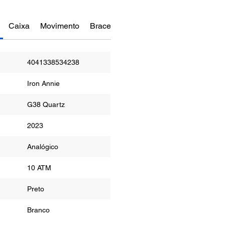
Caixa
Movimento
Bracelete
Funções
4041338534238
Iron Annie
G38 Quartz
2023
or
Analógico
ua
10 ATM
r
Preto
Branco