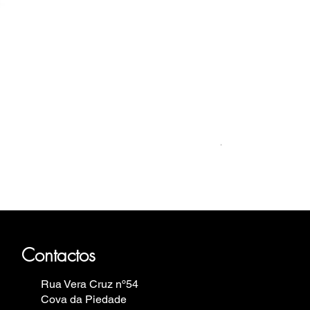
Relógio Bauhaus
Preis
499,00 €
haus, Fortis, Iron Annie, Vostok
elin.
Contactos
Rua Vera Cruz nº54
Cova da Piedade