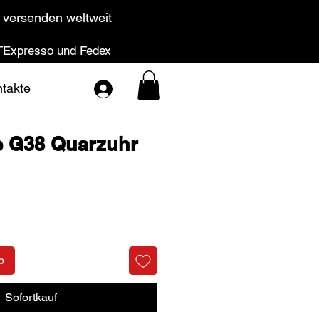
 versenden weltweit
Expresso und Fedex
takte
e G38 Quarzuhr
Preis
b
Sofortkauf