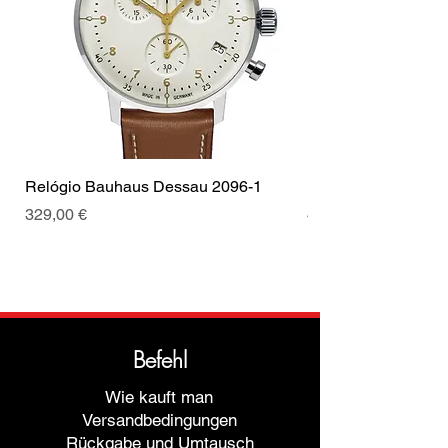
Relógio Bauhaus Dessau 2096-1
Relógio Bauhaus D
Preis
Preis
329,00 €
499,00 €
Befehl
Wie kauft man
Versandbedingungen
Rückgabe und Umtausch