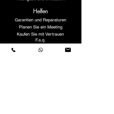
Helfen
Garantien und Reparaturen
Planen Sie ein Meeting
Kaufen Sie mit Vertrauen
F.a.q.
Wer wir sind
Über uns
Datenschutzerklärung
Geschäftsbedingungen
Cookies-Richtlinie
Geschäfte
Contactos
Rua Vera Cruz nº54
Cova da Piedade