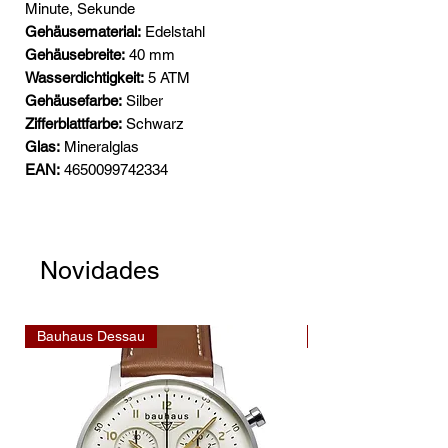
Minute, Sekunde
Gehäusematerial:
Edelstahl
Gehäusebreite:
40 mm
Wasserdichtigkeit:
5 ATM
Gehäusefarbe:
Silber
Zifferblattfarbe:
Schwarz
Glas:
Mineralglas
EAN:
4650099742334
Novidades
Bauhaus Dessau
Bauhaus Dessau