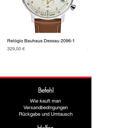
Relógio Bauhaus Dessau 2096-1
Relógio Bauhaus D
Preis
Preis
329,00 €
499,00 €
Befehl
Wie kauft man
Versandbedingungen
Rückgabe und Umtausch