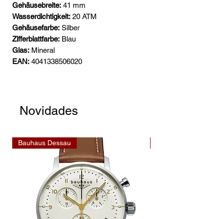
Gehäusebreite:
41 mm
Wasserdichtigkeit:
20 ATM
Gehäusefarbe:
Silber
Zifferblattfarbe:
Blau
Glas:
Mineral
EAN:
4041338506020
Novidades
Bauhaus Dessau
Bauhaus Dessau