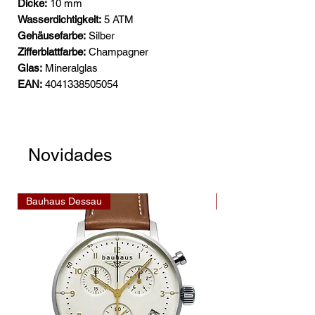
Dicke:
10 mm
Wasserdichtigkeit:
5 ATM
Gehäusefarbe:
Silber
Zifferblattfarbe:
Champagner
Glas:
Mineralglas
EAN:
4041338505054
Novidades
Bauhaus Dessau
Bauhaus Dessau