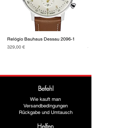
Relógio Bauhaus Dessau 2096-1
Relógio Bauhaus D
Preis
Preis
329,00 €
499,00 €
Befehl
Wie kauft man
Versandbedingungen
Rückgabe und Umtausch
Helfen