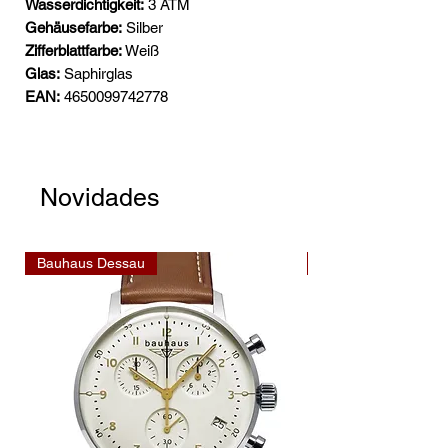
Wasserdichtigkeit:
3 ATM
Gehäusefarbe:
Silber
Zifferblattfarbe:
Weiß
Glas:
Saphirglas
EAN:
4650099742778
Novidades
Bauhaus Dessau
Bauhaus Dessau