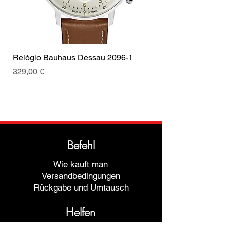
Relógio Bauhaus Dessau 2096-1
Relógio Bauhaus D
Preis
Preis
329,00 €
499,00 €
Befehl
Wie kauft man
Versandbedingungen
Rückgabe und Umtausch
Helfen