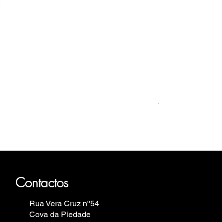
Relógio Bauhaus
Preis
499,00 €
haus, Fortis, Iron Annie, Vostok
elin.
Contactos
Rua Vera Cruz nº54
Cova da Piedade