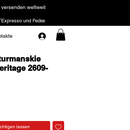
 versenden weltweit
Expresso und Fedex
takte
turmanskie
eritage 2609-
Preis
chtigen lassen