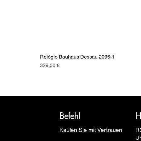
Relógio Bauhaus Dessau 2096-1
Preis
329,00 €
SRI blickt auf eine über 20-jäh
Euro
Befehl
H
Kaufen Sie mit Vertrauen
R
U