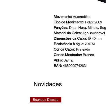
Movimento:
Automático
Tipo de Movimento:
Poljot 2609
Funções:
Data, Hora, Minuto, Se
Material da Caixa:
Aço inoxidável
Dimensões da Caixa:
Ø 40mm
Resistência à água:
3 ATM
Cor da Caixa:
Prateado
Cor do Mostrador:
Branco
Vidro:
Safira
EAN:
4650099742631
Novidades
Bauhaus Dessau