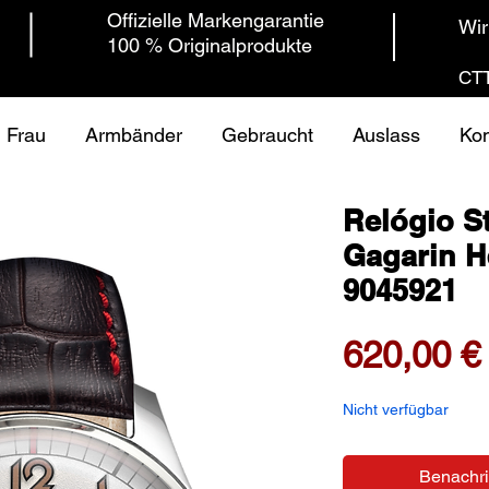
Offizielle Markengarantie
Wir
100 % Originalprodukte
CTT
Frau
Armbänder
Gebraucht
Auslass
Kon
Relógio S
Gagarin H
9045921
620,00 €
Nicht verfügbar
Benachri