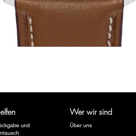
Schnellansicht
rige Geschichte zurück und vertritt mehrere Uhrenmarken wie Bau
pe, Ruhla, Martin Braun, Swiss Military, Sturmanskie und Zepp
elfen
Wer wir sind
ückgabe und
Über uns
mtausch