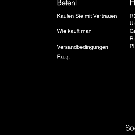
Befehl
H
Kaufen Sie mit Vertrauen
R
U
Wie kauft man
Ga
R
Pl
Versandbedingungen
F.a.q.
So