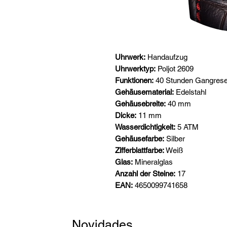
Uhrwerk:
Handaufzug
Uhrwerktyp:
Poljot 2609
Funktionen:
40 Stunden Gangrese
Gehäusematerial:
Edelstahl
Gehäusebreite:
40 mm
Dicke:
11 mm
Wasserdichtigkeit:
5 ATM
Gehäusefarbe:
Silber
Zifferblattfarbe:
Weiß
Glas:
Mineralglas
Anzahl der Steine:
17
EAN:
4650099741658
Novidades