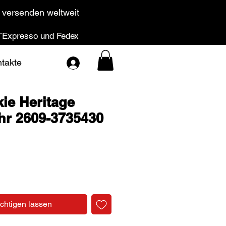
 versenden weltweit
Expresso und Fedex
takte
ie Heritage
hr 2609-3735430
Preis
chtigen lassen