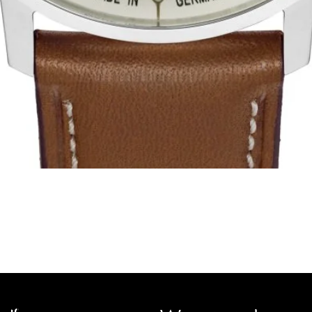
Schnellansicht
rige Geschichte zurück und vertritt mehrere Uhrenmarken wie Bau
pe, Ruhla, Martin Braun, Swiss Military, Sturmanskie und Zepp