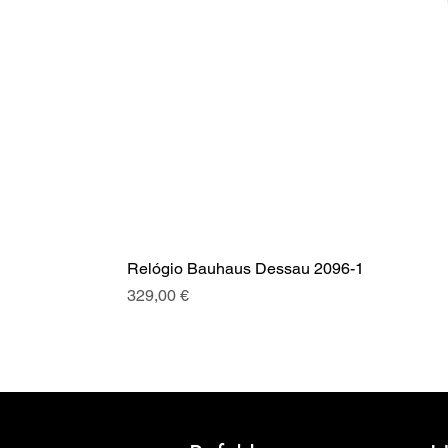
Relógio Bauhaus Dessau 2096-1
Preis
329,00 €
SRI blickt auf eine über 20-jäh
Euro