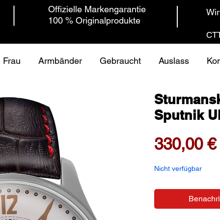
Offizielle Markengarantie
Wir
100 % Originalprodukte
CTT
Frau
Armbänder
Gebraucht
Auslass
Kon
Sturmansk
Sputnik U
330,00 €
Nicht verfügbar
Benachri