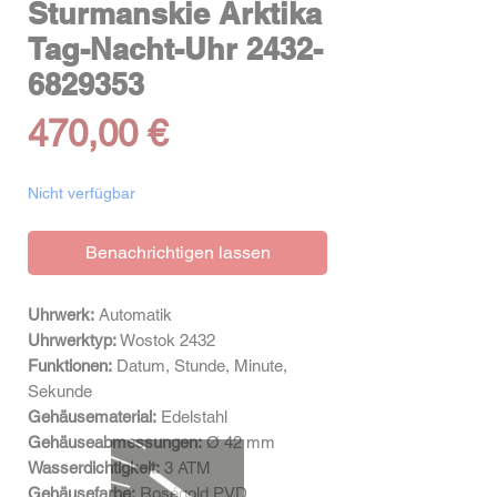
Sturmanskie Arktika
Tag-Nacht-Uhr 2432-
6829353
Preis
470,00 €
Nicht verfügbar
Benachrichtigen lassen
Uhrwerk:
Automatik
Uhrwerktyp:
Wostok 2432
Funktionen:
Datum, Stunde, Minute,
Sekunde
Gehäusematerial:
Edelstahl
Gehäuseabmessungen:
Ø 42 mm
Wasserdichtigkeit:
3 ATM
Gehäusefarbe:
Roségold PVD