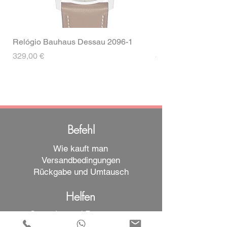
Relógio Bauhaus Dessau 2096-1
Relógio Bauhaus D
Preis
Preis
329,00 €
499,00 €
Befehl
Wie kauft man
Versandbedingungen
Rückgabe und Umtausch
Helfen
Garantien und Reparaturen