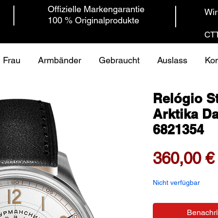
Offizielle Markengarantie
Wir
100 % Originalprodukte
CTT
Frau
Armbänder
Gebraucht
Auslass
Kon
Relógio S
Arktika Da
6821354
360,00 €
Nicht verfügbar
Benachri