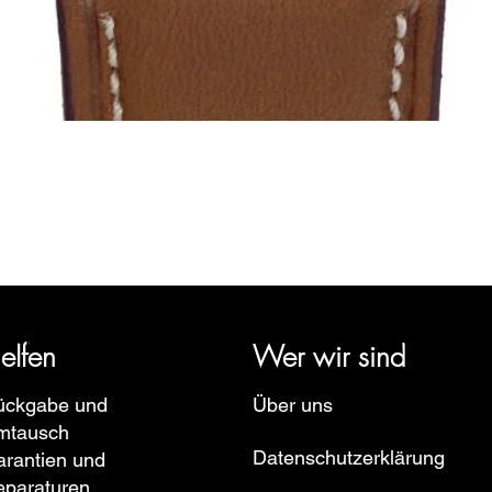
Schnellansicht
rige Geschichte zurück und vertritt mehrere Uhrenmarken wie Bau
pe, Ruhla, Martin Braun, Swiss Military, Sturmanskie und Zepp
elfen
Wer wir sind
ückgabe und
Über uns
mtausch
Datenschutzerklärung
rantien und
eparaturen