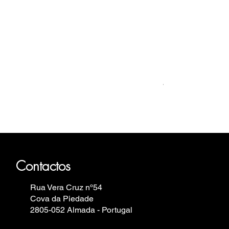
Relógio Bauhaus
Preis
499,00 €
haus, Fortis, Iron Annie, Vostok
elin.
Contactos
Rua Vera Cruz nº54
Cova da Piedade
2805-052 Almada - Portugal