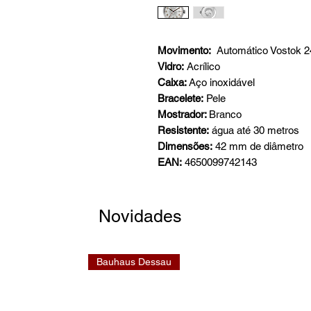
Movimento:
Automático Vostok 2
Vidro:
Acrílico
Caixa:
Aço inoxidável
Bracelete:
Pele
Mostrador:
Branco
Resistente:
água até 30 metros
Dimensões:
42 mm de diâmetro
EAN:
4650099742143
Novidades
Bauhaus Dessau