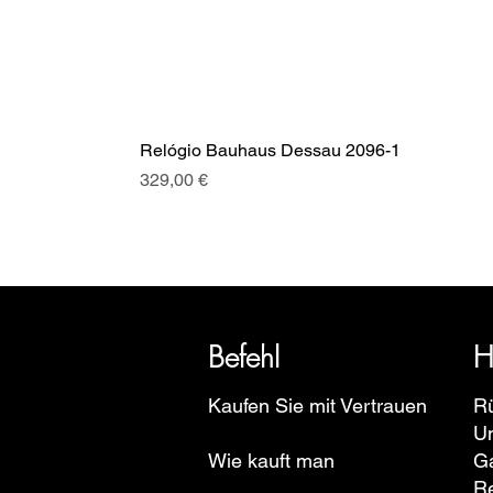
Relógio Bauhaus Dessau 2096-1
Preis
329,00 €
SRI blickt auf eine über 20-jäh
Euro
Befehl
H
Kaufen Sie mit Vertrauen
R
U
Wie kauft man
Ga
R