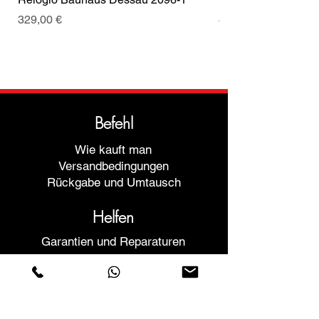
Preis
Preis
329,00 €
499,00 €
Befehl
Wie kauft man
Versandbedingungen
Rückgabe und Umtausch
Helfen
Garantien und Reparaturen
Planen Sie ein Meeting
Kaufen Sie mit Vertrauen
F.a.q.