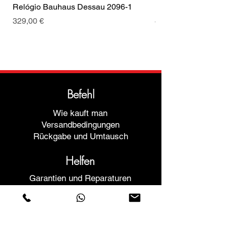
Relógio Bauhaus Dessau 2096-1
Relógio Bauhaus D
Preis
Preis
329,00 €
499,00 €
Befehl
Wie kauft man
Versandbedingungen
Rückgabe und Umtausch
Helfen
Garantien und Reparaturen
Planen Sie ein Meeting
Kaufen Sie mit Vertrauen
F.a.q.