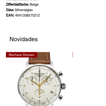
Zifferblattfarbe:
Beige
Glas:
Mineralglas
EAN:
4041338215212
Novidades
Bauhaus Dessau
Bauhaus Dessau