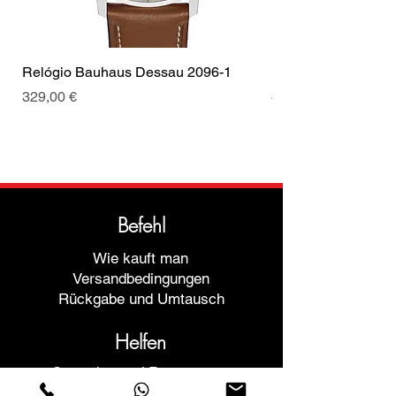
Relógio Bauhaus Dessau 2096-1
Relógio Bauhaus D
Preis
Preis
329,00 €
499,00 €
Befehl
Wie kauft man
Versandbedingungen
Rückgabe und Umtausch
Helfen
Garantien und Reparaturen