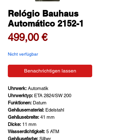
Relógio Bauhaus
Automático 2152-1
Preis
499,00 €
Nicht verfügbar
Benachrichtigen lassen
Uhrwerk:
Automatik
Uhrwerktyp:
ETA 2824/SW 200
Funktionen:
Datum
Gehäusematerial:
Edelstahl
Gehäusebreite:
41 mm
Dicke:
11 mm
Wasserdichtigkeit:
5 ATM
Gehäusefarbe:
Silber