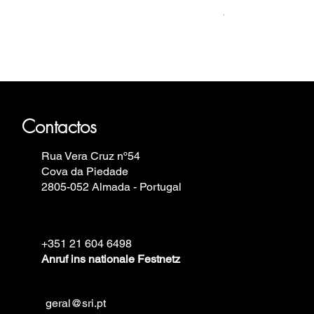
Preis
499,00 €
haus, Fortis, Iron Annie, Vostok
elin.
Contactos
Rua Vera Cruz nº54
Cova da Piedade
2805-052 Almada - Portugal
+351 21 604 6498
Anruf ins nationale Festnetz
geral@sri.pt