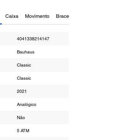
Caixa
Movimento
Bracelete
Funções
Manual do re
4041338214147
Bauhaus
Classic
Classic
2021
Analógico
Não
a
5 ATM