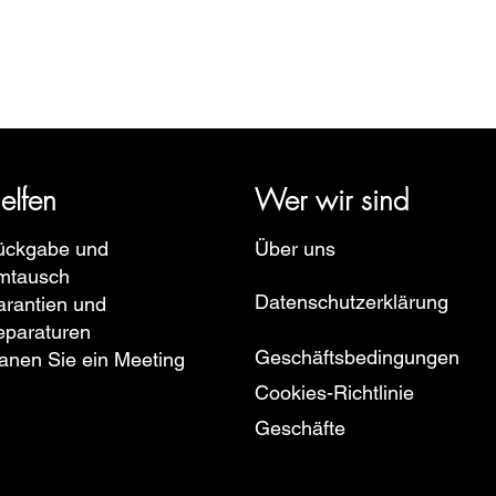
rige Geschichte zurück und vertritt mehrere Uhrenmarken wie Bau
pe, Ruhla, Martin Braun, Swiss Military, Sturmanskie und Zepp
elfen
Wer wir sind
ückgabe und
Über uns
mtausch
Datenschutzerklärung
rantien und
eparaturen
Geschäftsbedingungen
anen Sie ein Meeting
Cookies-Richtlinie
Geschäfte