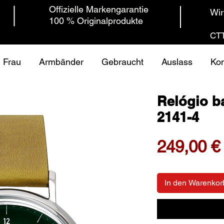
Offizielle Markengarantie
Wir
100 % Originalprodukte
CTT
Frau
Armbänder
Gebraucht
Auslass
Kon
Relógio b
2141-4
249,00 €
In den Warenkor