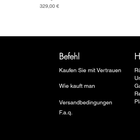
Preis
329,00 €
SRI blickt auf eine über 20-jäh
Euro
Befehl
H
Kaufen Sie mit Vertrauen
R
U
Wie kauft man
Ga
R
Pl
Versandbedingungen
F.a.q.