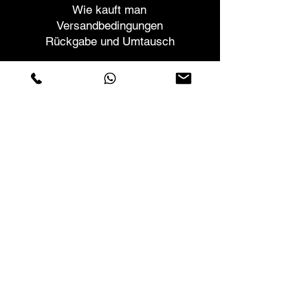
Wie kauft man
Versandbedingungen
Rückgabe und Umtausch
Helfen
Garantien und Reparaturen
Planen Sie ein Meeting
Kaufen Sie mit Vertrauen
F.a.q.
Wer wir sind
Über uns
Datenschutzerklärung
Geschäftsbedingungen
Cookies-Richtlinie
Geschäfte
Contactos