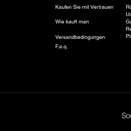
Kaufen Sie mit Vertrauen
R
U
Wie kauft man
Ga
R
Pl
Versandbedingungen
F.a.q.
So