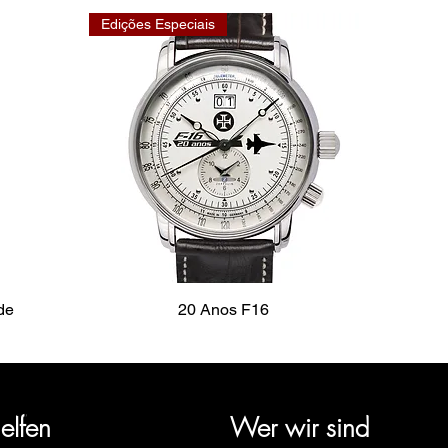
Edições Especiais
de
20 Anos F16
rige Geschichte zurück und vertritt mehrere Uhrenmarken wie Bau
pe, Ruhla, Martin Braun, Swiss Military, Sturmanskie und Zepp
elfen
Wer wir sind