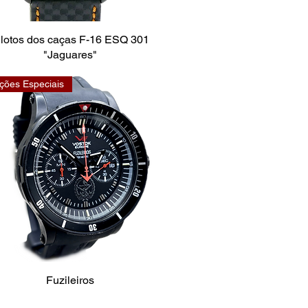
ilotos dos caças F-16 ESQ 301
"Jaguares"
ções Especiais
Fuzileiros