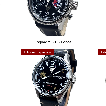
Esquadra 601 - Lobos
Edições Especiais
Edi