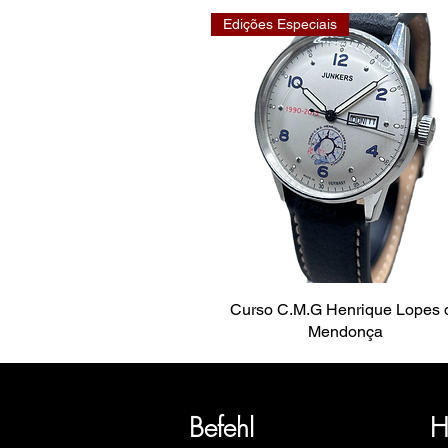
Edições Especiais
Curso C.M.G Henrique Lopes 
Mendonça
SRI blickt auf eine über 20-jäh
Euro
Befehl
H