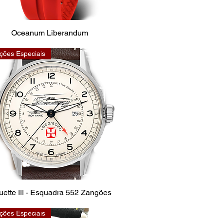
Oceanum Liberandum
ções Especiais
uette III - Esquadra 552 Zangões
ções Especiais