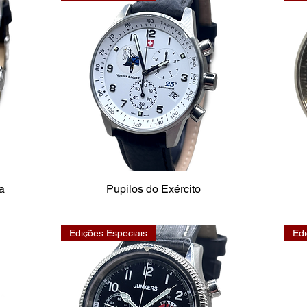
va
Pupilos do Exército
Edições Especiais
Edi