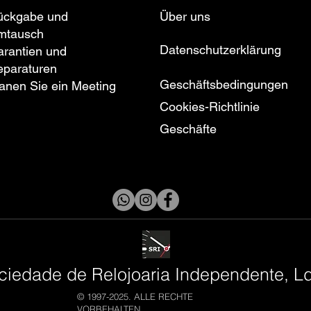
ückgabe und
Über uns
mtausch
Datenschutzerklärung
rantien und
eparaturen
Geschäftsbedingungen
anen Sie ein Meeting
Cookies-Richtlinie
Geschäfte
ciedade de Relojoaria Independente, L
© 1997-2025. ALLE RECHTE
VORBEHALTEN.