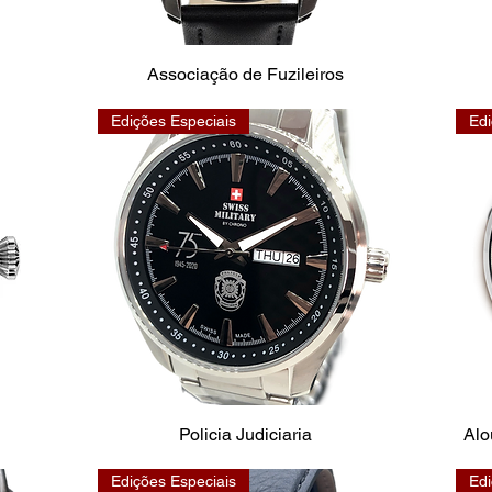
Associação de Fuzileiros
Edições Especiais
Edi
Policia Judiciaria
Alo
Edições Especiais
Edi