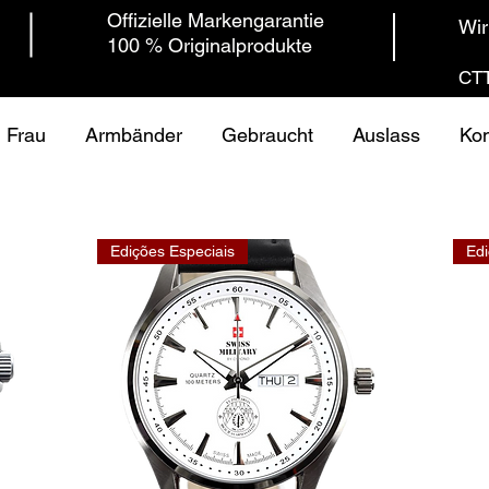
Offizielle Markengarantie
Wir
100 % Originalprodukte
CTT
Frau
Armbänder
Gebraucht
Auslass
Kon
Edições Especiais
Edi