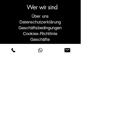
Wer wir sind
Über uns
Datenschutzerklärung
Geschäftsbedingungen
Cookies-Richtlinie
Geschäfte
Contactos
Rua Vera Cruz nº54
Cova da Piedade
2805-052
Almada - Portugal
+351 21 604 6498
Anruf ins nationale Festnetz
geral@sri.pt