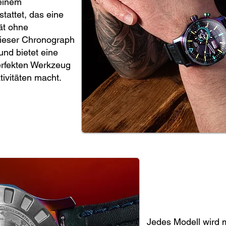
 einem
tattet, das eine
ät ohne
Dieser Chronograph
und bietet eine
erfekten Werkzeug
ivitäten macht.
Jedes Modell wird m