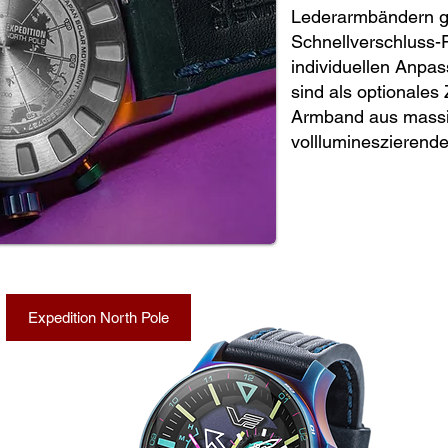
Lederarmbändern gel
Schnellverschluss-
individuellen Anpas
sind als optionales 
Armband aus massi
volllumineszierende
Expedition North Pole