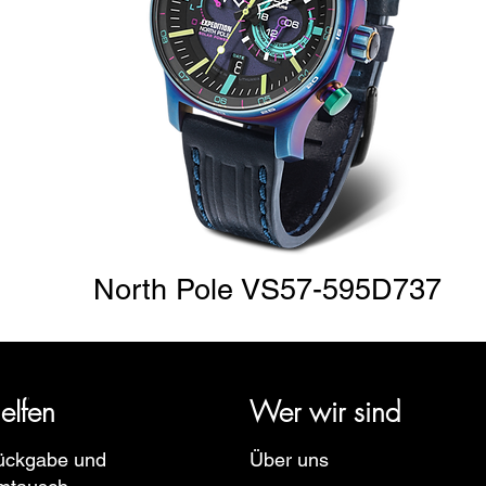
Relógio Vostok Europe Expeditio
North Pole VS57-595D737
Nicht verfügbar
rige Geschichte zurück und vertritt mehrere Uhrenmarken wie Bau
pe, Ruhla, Martin Braun, Swiss Military, Sturmanskie und Zepp
elfen
Wer wir sind
ückgabe und
Über uns