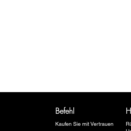
SRI blickt auf eine über 20-jäh
Euro
Befehl
H
Kaufen Sie mit Vertrauen
R