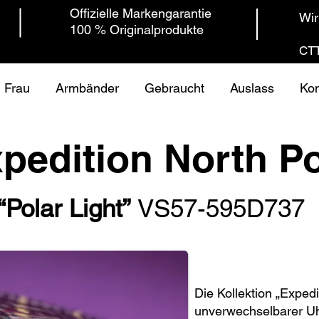
Offizielle Markengarantie
Wir
100 % Originalprodukte
CTT
Frau
Armbänder
Gebraucht
Auslass
Kon
pedition North P
“Polar Light”
VS57-595D737
Die Kollektion „Expedi
unverwechselbarer Uh