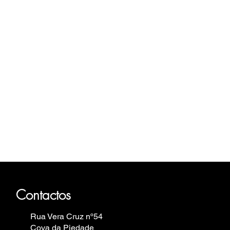
n
haus, Fortis, Iron Annie, Vostok
elin.
Contactos
Rua Vera Cruz nº54
Cova da Piedade