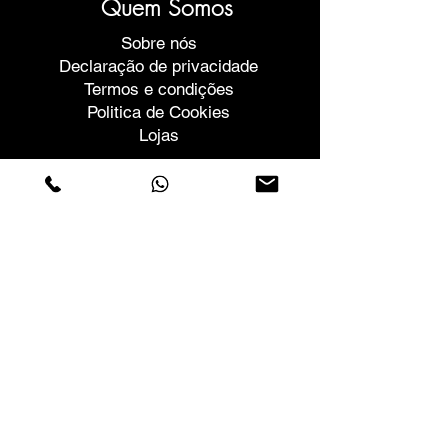
Quem Somos
Sobre nós
Declaração de privacidade
Termos e condições
Politica de Cookies
Lojas
Contactos
Rua Vera Cruz nº54
Cova da Piedade
2805-052
Almada - Portugal
+351 21 604 6498
Chamada para a rede fixa nacional
geral@sri.pt